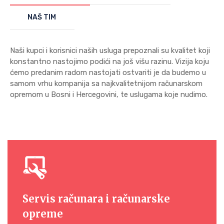
NAŠ TIM
Naši kupci i korisnici naših usluga prepoznali su kvalitet koji
konstantno nastojimo podići na još višu razinu. Vizija koju
ćemo predanim radom nastojati ostvariti je da budemo u
samom vrhu kompanija sa najkvalitetnijom računarskom
opremom u Bosni i Hercegovini, te uslugama koje nudimo.
Servis računara i računarske
opreme