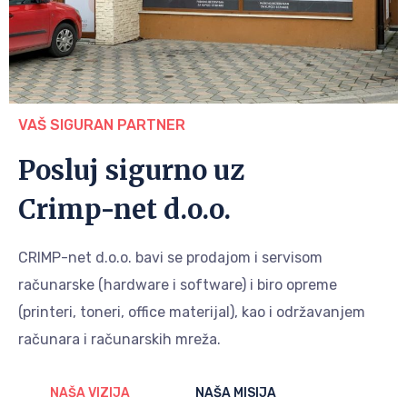
VAŠ SIGURAN PARTNER
Posluj sigurno uz
Crimp-net d.o.o.
CRIMP-net d.o.o. bavi se prodajom i servisom
računarske (hardware i software) i biro opreme
(printeri, toneri, office materijal), kao i održavanjem
računara i računarskih mreža.
NAŠA VIZIJA
NAŠA MISIJA