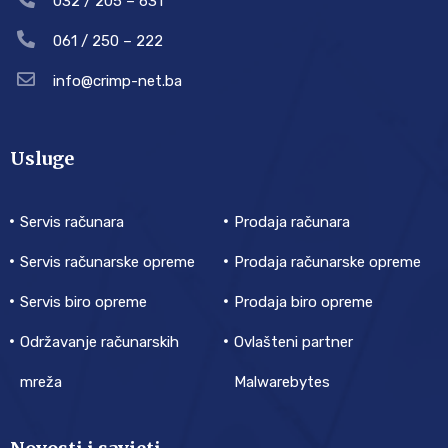
032 / 205 – 631
061 / 250 – 222
info@crimp-net.ba
Usluge
Servis računara
Prodaja računara
Servis računarske opreme
Prodaja računarske opreme
Servis biro opreme
Prodaja biro opreme
Održavanje računarskih
Ovlašteni partner
mreža
Malwarebytes