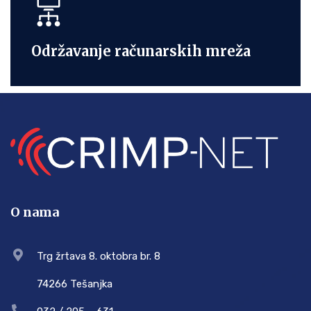
Održavanje računarskih mreža
O nama
Trg žrtava 8. oktobra br. 8
74266 Tešanjka